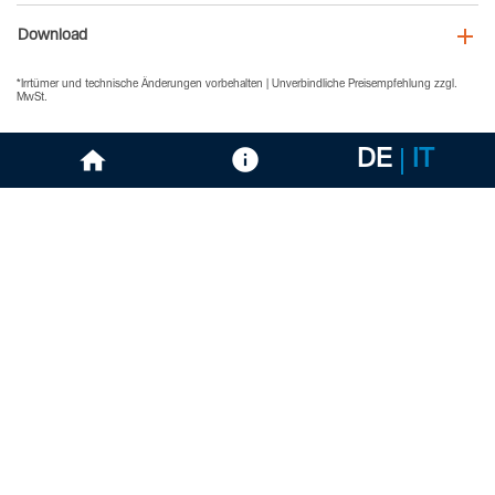
Download
*Irrtümer und technische Änderungen vorbehalten | Unverbindliche Preisempfehlung zzgl.
MwSt.
DE
IT