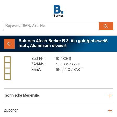
Rahmen 4fach Berker B.3, Alu gold/polarweiß
matt, Aluminium eloxiert
Best-Nr.:
10143046
EAN-Nr.:
4011334236610
Preis*:
160,84 € / PART
Technische Merkmale
Zubehör