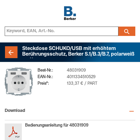
Steckdose SCHUKO/USB mit erhöhtem
Berührungsschutz, Berker S.1/B.3/B.7, polarweiß
matt
Best-Nr.:
48031909
EAN-Nr.:
4011334510529
Preis*:
133,37 € / PART
Download
Bedienungsanleitung für 48031909