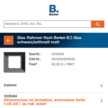
Glas-Rahmen 1fach Berker B.7, Glas
schwarz/anthrazit matt
Best-Nr.:
10116616
EAN-Nr.:
4011334303930
Preis*:
66,98 € / PART
Zubehör
10091414
Blindverschluss mit Zentralstück, anschraubbar Berker
S.1/B.3/B.7, alu matt, lackiert