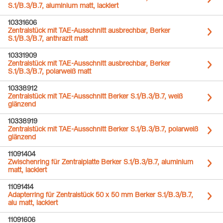
S.1/B.3/B.7, aluminium matt, lackiert
10331606
Zentralstück mit TAE-Ausschnitt ausbrechbar, Berker
S.1/B.3/B.7, anthrazit matt
10331909
Zentralstück mit TAE-Ausschnitt ausbrechbar, Berker
S.1/B.3/B.7, polarweiß matt
10338912
Zentralstück mit TAE-Ausschnitt Berker S.1/B.3/B.7, weiß
glänzend
10338919
Zentralstück mit TAE-Ausschnitt Berker S.1/B.3/B.7, polarweiß
glänzend
11091404
Zwischenring für Zentralplatte Berker S.1/B.3/B.7, aluminium
matt, lackiert
11091414
Adapterring für Zentralstück 50 x 50 mm Berker S.1/B.3/B.7,
alu matt, lackiert
11091606