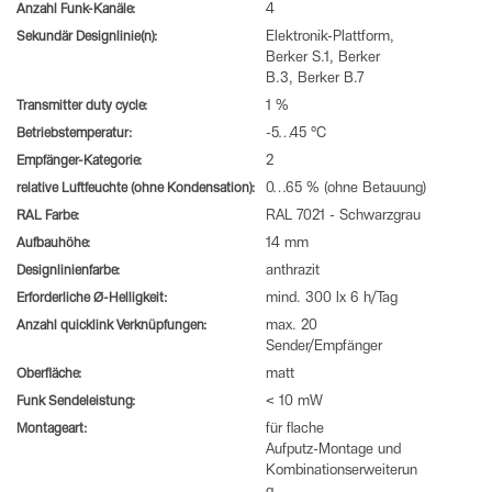
Anzahl Funk-Kanäle:
4
Sekundär Designlinie(n):
Elektronik-Plattform,
Berker S.1, Berker
B.3, Berker B.7
Transmitter duty cycle:
1 %
Betriebstemperatur:
-5…45 °C
Empfänger-Kategorie:
2
relative Luftfeuchte (ohne Kondensation):
0…65 % (ohne Betauung)
RAL Farbe:
RAL 7021 - Schwarzgrau
Aufbauhöhe:
14 mm
Designlinienfarbe:
anthrazit
Erforderliche Ø-Helligkeit:
mind. 300 lx 6 h/Tag
Anzahl quicklink Verknüpfungen:
max. 20
Sender/Empfänger
Oberfläche:
matt
Funk Sendeleistung:
< 10 mW
Montageart:
für flache
Aufputz-Montage und
Kombinationserweiterun