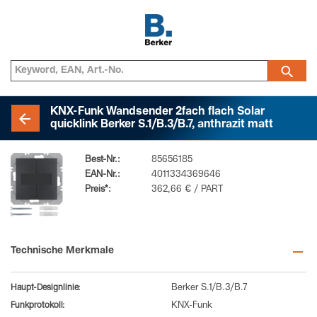
KNX-Funk Wandsender 2fach flach Solar
quicklink Berker S.1/B.3/B.7, anthrazit matt
Best-Nr.:
85656185
EAN-Nr.:
4011334369646
Preis*:
362,66 € / PART
Technische Merkmale
Haupt-Designlinie:
Berker S.1/B.3/B.7
Funkprotokoll:
KNX-Funk