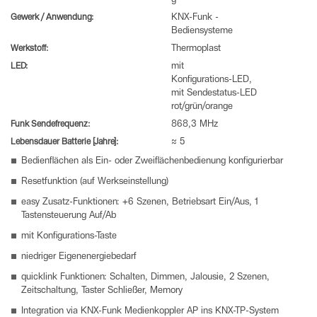
g
Gewerk / Anwendung:
KNX-Funk -
Bediensysteme
Werkstoff:
Thermoplast
LED:
mit
Konfigurations-LED,
mit Sendestatus-LED
rot/grün/orange
Funk Sendefrequenz:
868,3 MHz
Lebensdauer Batterie [Jahre]:
≈ 5
Bedienflächen als Ein- oder Zweiflächenbedienung konfigurierbar
Resetfunktion (auf Werkseinstellung)
easy Zusatz-Funktionen: +6 Szenen, Betriebsart Ein/Aus, 1
Tastensteuerung Auf/Ab
mit Konfigurations-Taste
niedriger Eigenenergiebedarf
quicklink Funktionen: Schalten, Dimmen, Jalousie, 2 Szenen,
Zeitschaltung, Taster Schließer, Memory
Integration via KNX-Funk Medienkoppler AP ins KNX-TP-System