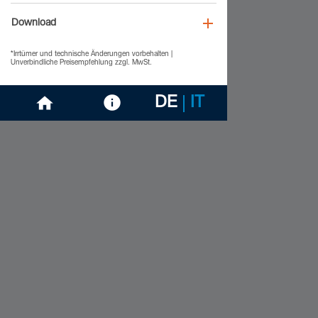
Download
*Irrtümer und technische Änderungen vorbehalten |
Unverbindliche Preisempfehlung zzgl. MwSt.
DE
IT