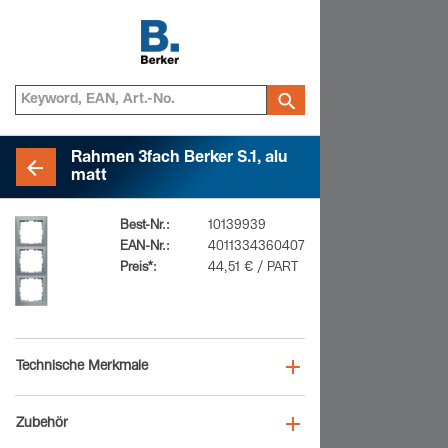
Rahmen 3fach Berker S.1, alu
matt
Best-Nr.:
10139939
EAN-Nr.:
4011334360407
Preis*:
44,51 € / PART
Technische Merkmale
Zubehör