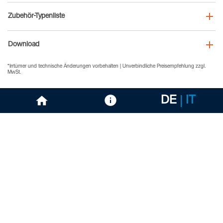
Zubehör-Typenliste
Download
*Irrtümer und technische Änderungen vorbehalten | Unverbindliche Preisempfehlung zzgl.
MwSt.
DE
IT