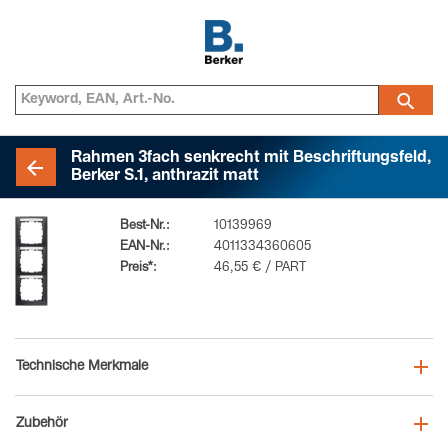
Rahmen 3fach senkrecht mit Beschriftungsfeld,
Berker S.1, anthrazit matt
Best-Nr.:
10139969
EAN-Nr.:
4011334360605
Preis*:
46,55 € / PART
Technische Merkmale
Zubehör