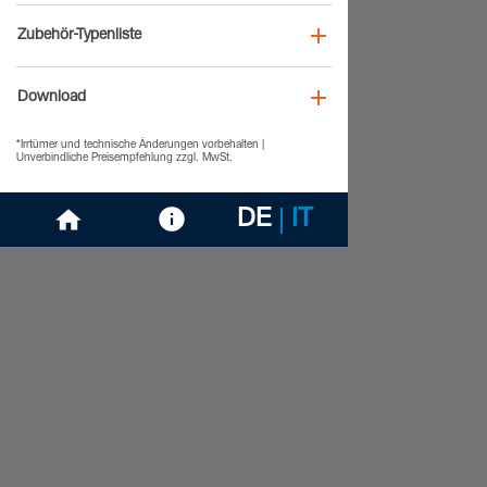
Zubehör-Typenliste
Download
*Irrtümer und technische Änderungen vorbehalten |
Unverbindliche Preisempfehlung zzgl. MwSt.
DE
IT