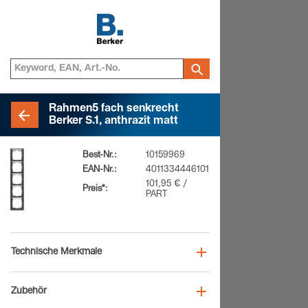
Rahmen5 fach senkrecht
Berker S.1, anthrazit matt
Best-Nr.:
10159969
EAN-Nr.:
4011334446101
101,95 € /
Preis*:
PART
Technische Merkmale
Zubehör