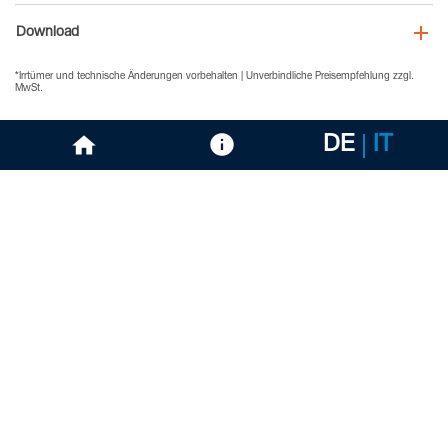
Download
*Irrtümer und technische Änderungen vorbehalten | Unverbindliche Preisempfehlung zzgl.
MwSt.
DE
IT