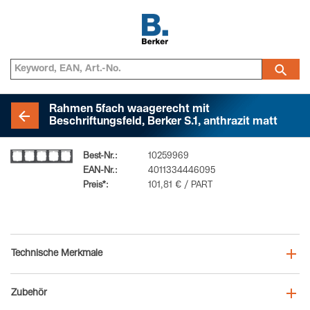
Rahmen 5fach waagerecht mit
Beschriftungsfeld, Berker S.1, anthrazit matt
Best-Nr.:
10259969
EAN-Nr.:
4011334446095
Preis*:
101,81 € / PART
Technische Merkmale
Zubehör