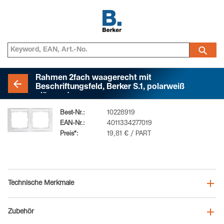
Rahmen 2fach waagerecht mit
Beschriftungsfeld, Berker S.1, polarweiß
glänzend
Best-Nr.:
10228919
EAN-Nr.:
4011334277019
Preis*:
19,81 € / PART
Technische Merkmale
Zubehör