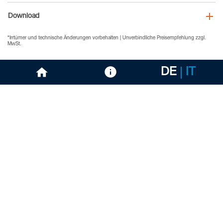
Download
*Irrtümer und technische Änderungen vorbehalten | Unverbindliche Preisempfehlung zzgl.
MwSt.
DE
IT