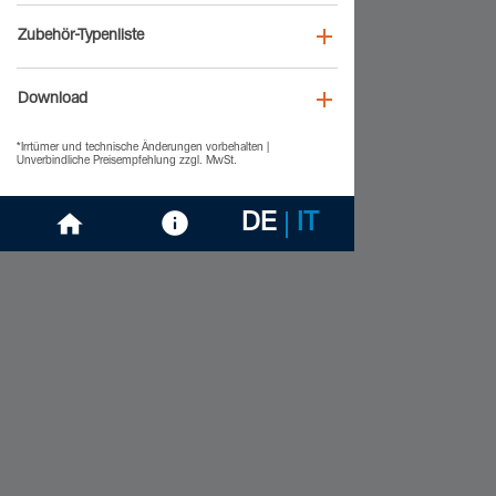
Zubehör-Typenliste
Download
*Irrtümer und technische Änderungen vorbehalten |
Unverbindliche Preisempfehlung zzgl. MwSt.
DE
IT