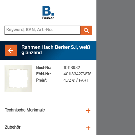
Rahmen 1fach Berker S.1, weiß
glänzend
Best-Nr.:
10118982
EAN-Nr.:
4011334276876
Preis*:
4,72 € / PART
Technische Merkmale
Zubehör