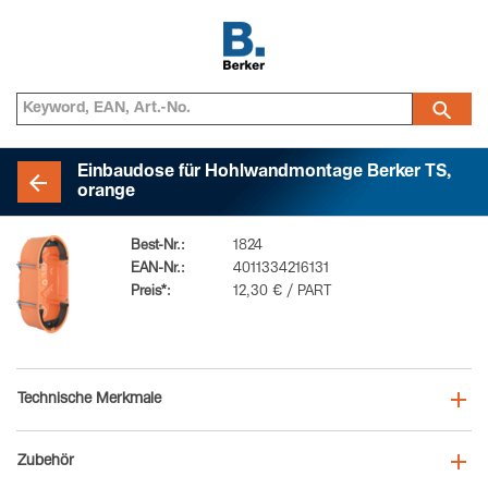
Einbaudose für Hohlwandmontage Berker TS,
orange
Best-Nr.:
1824
EAN-Nr.:
4011334216131
Preis*:
12,30 € / PART
Technische Merkmale
Zubehör