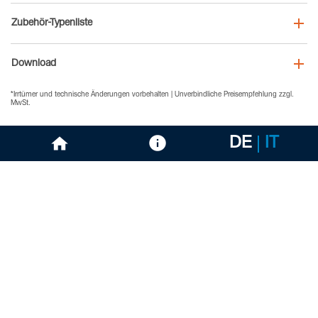
Zubehör-Typenliste
Download
*Irrtümer und technische Änderungen vorbehalten | Unverbindliche Preisempfehlung zzgl.
MwSt.
DE
IT