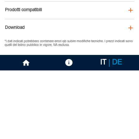
Prodotti compatibili
Download
*I dati indicati potrebbero contenere errori e/o subire modifiche tecniche. I prezzi indicati sono
quelli del listino pubblico in vigore, IVA esclusa.
IT
DE