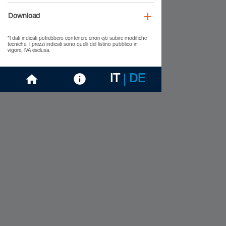
Download
*I dati indicati potrebbero contenere errori e/o subire modifiche
tecniche. I prezzi indicati sono quelli del listino pubblico in
vigore, IVA esclusa.
IT
DE