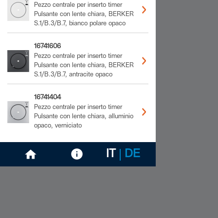
Pezzo centrale per inserto timer
Pulsante con lente chiara, BERKER
S.1/B.3/B.7, bianco polare opaco
16741606
Pezzo centrale per inserto timer
Pulsante con lente chiara, BERKER
S.1/B.3/B.7, antracite opaco
16741404
Pezzo centrale per inserto timer
Pulsante con lente chiara, alluminio
opaco, verniciato
IT
DE