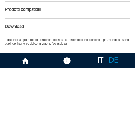
Prodotti compatibili
Download
*I dati indicati potrebbero contenere errori e/o subire modifiche tecniche. I prezzi indicati sono
quelli del listino pubblico in vigore, IVA esclusa.
IT
DE