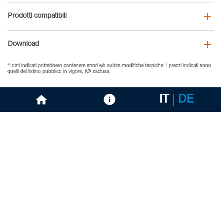
Prodotti compatibili
Download
*I dati indicati potrebbero contenere errori e/o subire modifiche tecniche. I prezzi indicati sono
quelli del listino pubblico in vigore, IVA esclusa.
IT
DE