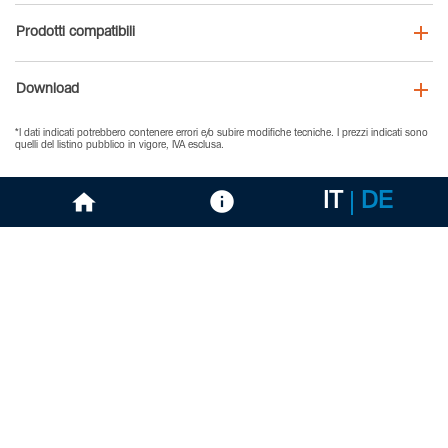
Prodotti compatibili
Download
*I dati indicati potrebbero contenere errori e/o subire modifiche tecniche. I prezzi indicati sono
quelli del listino pubblico in vigore, IVA esclusa.
IT
DE