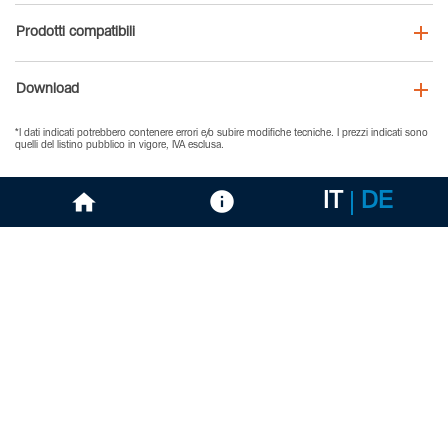
Prodotti compatibili
Download
*I dati indicati potrebbero contenere errori e/o subire modifiche tecniche. I prezzi indicati sono
quelli del listino pubblico in vigore, IVA esclusa.
IT
DE