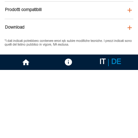
Prodotti compatibili
Download
*I dati indicati potrebbero contenere errori e/o subire modifiche tecniche. I prezzi indicati sono
quelli del listino pubblico in vigore, IVA esclusa.
IT
DE