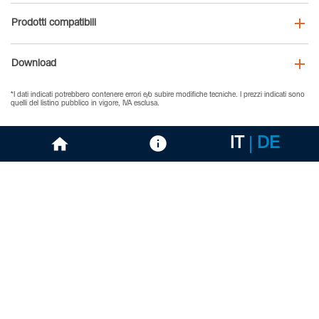
Prodotti compatibili
Download
*I dati indicati potrebbero contenere errori e/o subire modifiche tecniche. I prezzi indicati sono
quelli del listino pubblico in vigore, IVA esclusa.
IT
DE