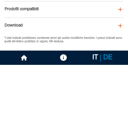
Prodotti compatibili
Download
*I dati indicati potrebbero contenere errori e/o subire modifiche tecniche. I prezzi indicati sono
quelli del listino pubblico in vigore, IVA esclusa.
IT
DE