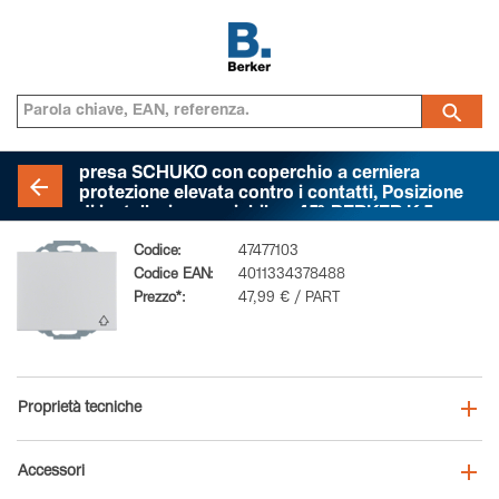
presa SCHUKO con coperchio a cerniera
protezione elevata contro i contatti, Posizione
di installazione variabile a 45°, BERKER K.5,
Alluminio anodizzato
Codice:
47477103
Codice EAN:
4011334378488
Prezzo*:
47,99 € / PART
Proprietà tecniche
Accessori