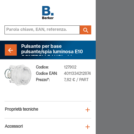
Pulsante per base
pulsante/spia luminosa E10
CONTROLLO LUCI, chiaro,
trasparente
Codice:
127902
Codice EAN:
4011334212874
Prezzo*:
7,82 € / PART
Proprietà tecniche
Accessori