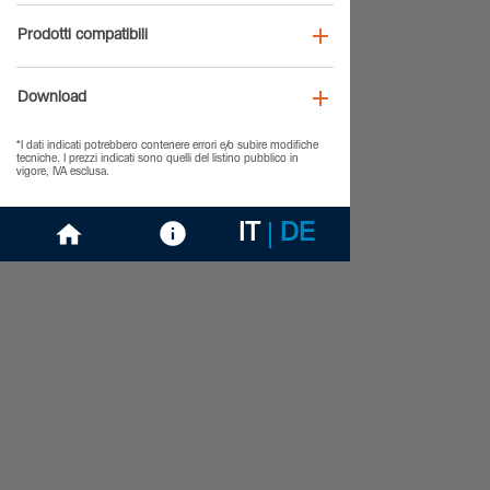
Prodotti compatibili
Download
*I dati indicati potrebbero contenere errori e/o subire modifiche
tecniche. I prezzi indicati sono quelli del listino pubblico in
vigore, IVA esclusa.
IT
DE