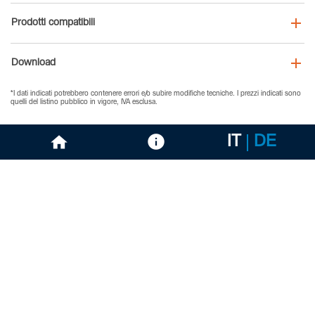
Prodotti compatibili
Download
*I dati indicati potrebbero contenere errori e/o subire modifiche tecniche. I prezzi indicati sono
quelli del listino pubblico in vigore, IVA esclusa.
IT
DE