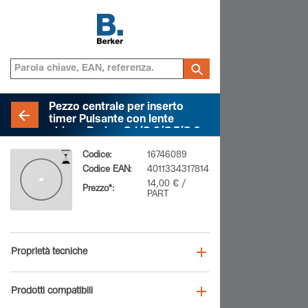
Pezzo centrale per inserto
timer Pulsante con lente
chiara, Berker Q.1/Q.3/Q.7/Q.9,
bianco polare velluto
Codice:
16746089
Codice EAN:
4011334317814
14,00 € /
Prezzo*:
PART
Proprietà tecniche
Prodotti compatibili