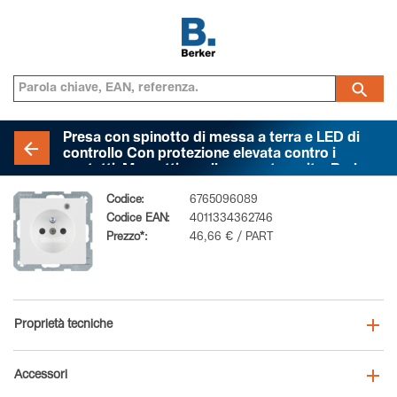
Presa con spinotto di messa a terra e LED di
controllo Con protezione elevata contro i
contatti, Morsetti a sollevamento a vite, Berker
Q.1/Q.3/Q.7/Q.9, bianco polare velluto
Codice:
6765096089
Codice EAN:
4011334362746
Prezzo*:
46,66 € / PART
Proprietà tecniche
Accessori