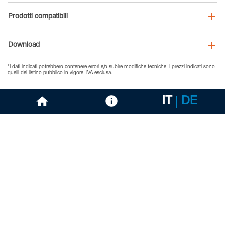
Prodotti compatibili
Download
*I dati indicati potrebbero contenere errori e/o subire modifiche tecniche. I prezzi indicati sono
quelli del listino pubblico in vigore, IVA esclusa.
IT
DE