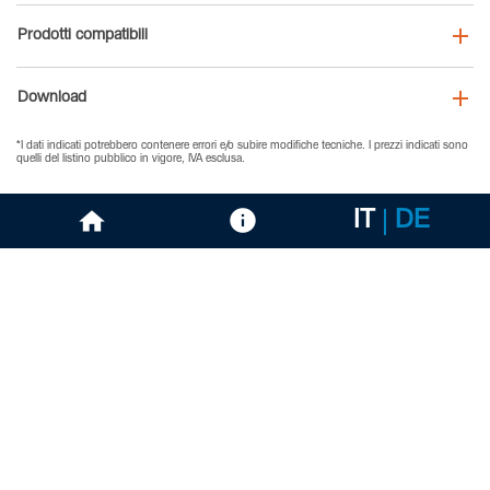
Prodotti compatibili
Download
*I dati indicati potrebbero contenere errori e/o subire modifiche tecniche. I prezzi indicati sono
quelli del listino pubblico in vigore, IVA esclusa.
IT
DE