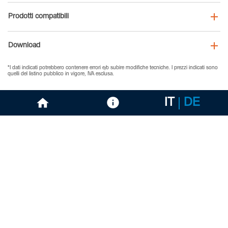
Prodotti compatibili
Download
*I dati indicati potrebbero contenere errori e/o subire modifiche tecniche. I prezzi indicati sono
quelli del listino pubblico in vigore, IVA esclusa.
IT
DE