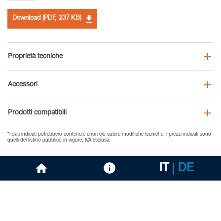
Download (PDF, 237 KB)
Proprietà tecniche
Accessori
Prodotti compatibili
*I dati indicati potrebbero contenere errori e/o subire modifiche tecniche. I prezzi indicati sono
quelli del listino pubblico in vigore, IVA esclusa.
IT
DE