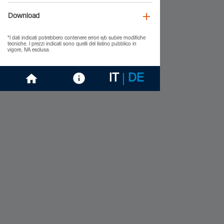
Download
*I dati indicati potrebbero contenere errori e/o subire modifiche
tecniche. I prezzi indicati sono quelli del listino pubblico in
vigore, IVA esclusa.
IT
DE