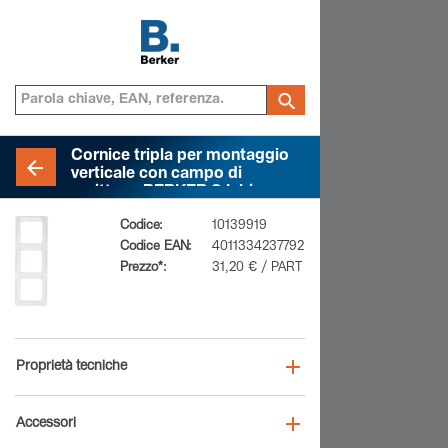
Cornice tripla per montaggio
verticale con campo di
scrittura, BERKER S.1, bianco
polare opaco
Codice:
10139919
Codice EAN:
4011334237792
Prezzo*:
31,20 € / PART
Proprietà tecniche
Accessori