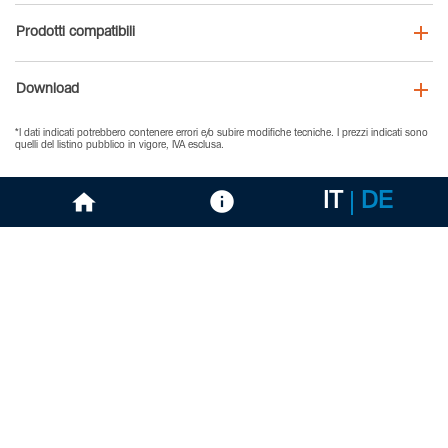
Prodotti compatibili
Download
*I dati indicati potrebbero contenere errori e/o subire modifiche tecniche. I prezzi indicati sono
quelli del listino pubblico in vigore, IVA esclusa.
IT
DE