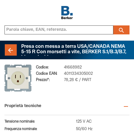
Presa con messa a terra USA/CANADA NEMA
5-15 R Con morsetti a vite, BERKER S.1/B.3/B.7,
bianco lucido
Codice:
41668982
Codice EAN:
4011334305002
Prezzo*:
78,28 € / PART
Proprietà tecniche
Tensione nominale:
125 V AC
Frequenza nominale:
50/60 Hz