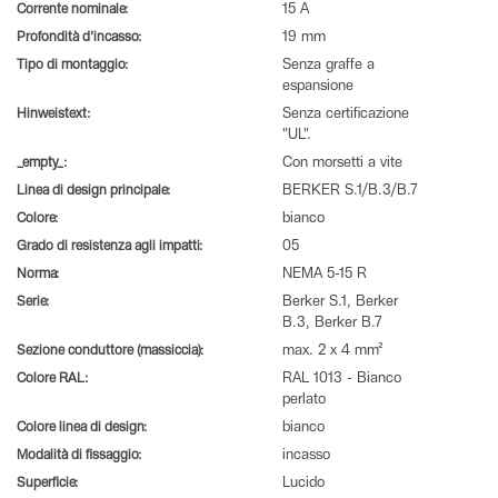
Corrente nominale:
15 A
Profondità d’incasso:
19 mm
Tipo di montaggio:
Senza graffe a
espansione
Hinweistext:
Senza certificazione
"UL".
_empty_:
Con morsetti a vite
Linea di design principale:
BERKER S.1/B.3/B.7
Colore:
bianco
Grado di resistenza agli impatti:
05
Norma:
NEMA 5-15 R
Serie:
Berker S.1, Berker
B.3, Berker B.7
Sezione conduttore (massiccia):
max. 2 x 4 mm²
Colore RAL:
RAL 1013 - Bianco
perlato
Colore linea di design:
bianco
Modalità di fissaggio:
incasso
Superficie:
Lucido