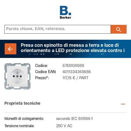
Presa con spinotto di messa a terra e luce di
orientamento a LED protezione elevata contro i
contatti, Morsetti a sollevamento a vite,
BERKER S.1/B.3/B.7, bianco polare lucido
Codice:
6765108989
Codice EAN:
4011334365686
Prezzo*:
117,15 € / PART
Proprietà tecniche
Morsetti di collegamento:
secondo IEC 60884-1
Tensione nominale:
250 V AC