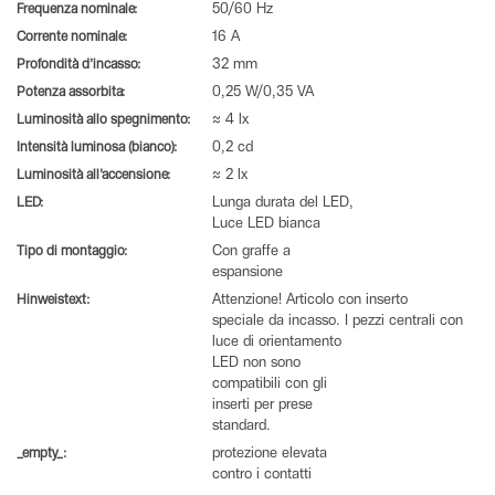
Frequenza nominale:
50/60 Hz
Corrente nominale:
16 A
Profondità d’incasso:
32 mm
Potenza assorbita:
0,25 W/0,35 VA
Luminosità allo spegnimento:
≈ 4 lx
Intensità luminosa (bianco):
0,2 cd
Luminosità all'accensione:
≈ 2 lx
LED:
Lunga durata del LED,
Luce LED bianca
Tipo di montaggio:
Con graffe a
espansione
Hinweistext:
Attenzione! Articolo con inserto
speciale da incasso. I pezzi centrali con
luce di orientamento
LED non sono
compatibili con gli
inserti per prese
standard.
_empty_:
protezione elevata
contro i contatti