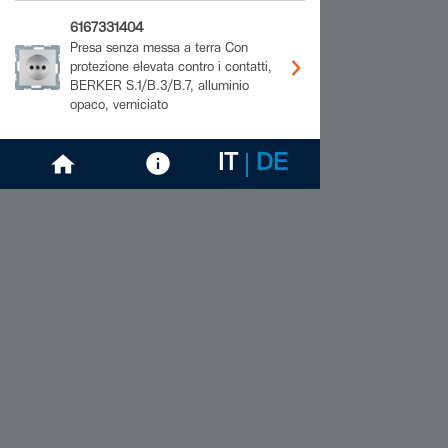
6167331404
Presa senza messa a terra Con
protezione elevata contro i contatti,
BERKER S.1/B.3/B.7, alluminio
opaco, verniciato
IT
DE