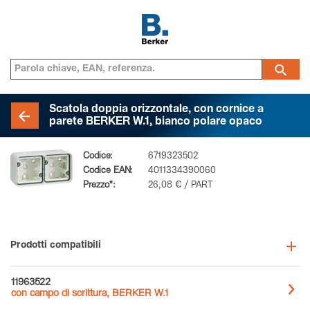
Scatola doppia orizzontale, con cornice a
parete BERKER W.1, bianco polare opaco
Codice:
6719323502
Codice EAN:
4011334390060
Prezzo*:
26,08 € / PART
Prodotti compatibili
11963522
con campo di scrittura, BERKER W.1