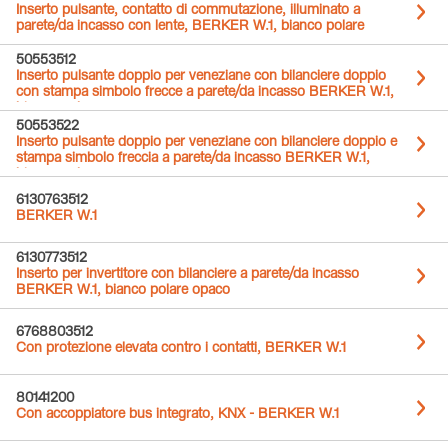
Inserto pulsante, contatto di commutazione, illuminato a
parete/da incasso con lente, BERKER W.1, bianco polare
opaco
50553512
Inserto pulsante doppio per veneziane con bilanciere doppio
con stampa simbolo frecce a parete/da incasso BERKER W.1,
bianco polare opaco
50553522
Inserto pulsante doppio per veneziane con bilanciere doppio e
stampa simbolo freccia a parete/da incasso BERKER W.1,
bianco polare opaco
6130763512
BERKER W.1
6130773512
Inserto per invertitore con bilanciere a parete/da incasso
BERKER W.1, bianco polare opaco
6768803512
Con protezione elevata contro i contatti, BERKER W.1
80141200
Con accoppiatore bus integrato, KNX - BERKER W.1