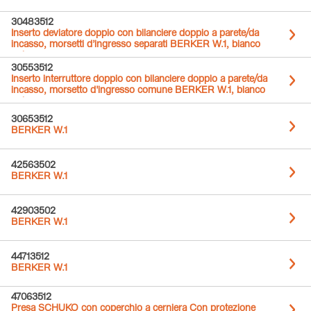
30483512
Inserto deviatore doppio con bilanciere doppio a parete/da
incasso, morsetti d’ingresso separati BERKER W.1, bianco
polare opaco
30553512
Inserto interruttore doppio con bilanciere doppio a parete/da
incasso, morsetto d'ingresso comune BERKER W.1, bianco
polare opaco
30653512
BERKER W.1
42563502
BERKER W.1
42903502
BERKER W.1
44713512
BERKER W.1
47063512
Presa SCHUKO con coperchio a cerniera Con protezione