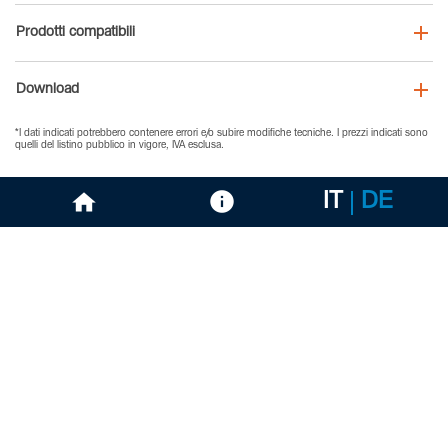
Prodotti compatibili
Download
*I dati indicati potrebbero contenere errori e/o subire modifiche tecniche. I prezzi indicati sono
quelli del listino pubblico in vigore, IVA esclusa.
IT
DE