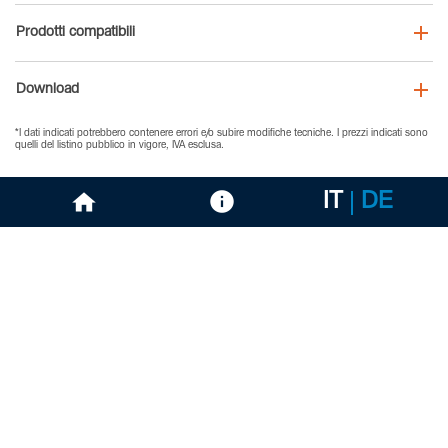
Prodotti compatibili
Download
*I dati indicati potrebbero contenere errori e/o subire modifiche tecniche. I prezzi indicati sono
quelli del listino pubblico in vigore, IVA esclusa.
IT
DE