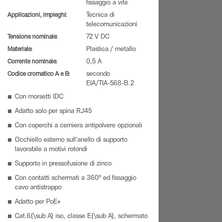
fissaggio a vite
Applicazioni, impieghi:
Tecnica di
telecomunicazioni
Tensione nominale:
72 V DC
Materiale:
Plastica / metallo
Corrente nominale:
0,5 A
Codice cromatico A e B:
secondo
EIA/TIA-568-B.2
Con morsetti IDC
Adatto solo per spina RJ45
Con coperchi a cerniera antipolvere opzionali
Occhiello esterno sull'anello di supporto
lavorabile a motivi rotondi
Supporto in pressofusione di zinco
Con contatti schermati a 360° ed fissaggio
cavo antistrappo
Adatto per PoE+
Cat.6{\sub A} iso, classe E{\sub A}, schermato