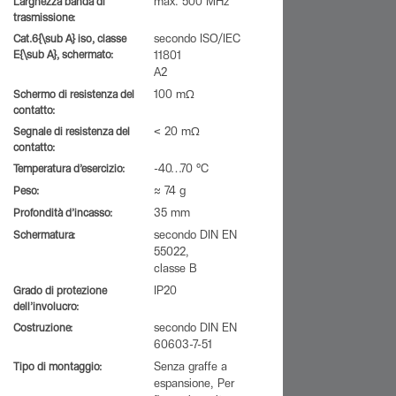
Larghezza banda di
max. 500 MHz
trasmissione:
Cat.6{\sub A} iso, classe
secondo ISO/IEC
E{\sub A}, schermato:
11801
A2
Schermo di resistenza del
100 mΩ
contatto:
Segnale di resistenza del
< 20 mΩ
contatto:
Temperatura d’esercizio:
-40…70 °C
Peso:
≈ 74 g
Profondità d’incasso:
35 mm
Schermatura:
secondo DIN EN
55022,
classe B
Grado di protezione
IP20
dell’involucro:
Costruzione:
secondo DIN EN
60603-7-51
Tipo di montaggio:
Senza graffe a
espansione, Per