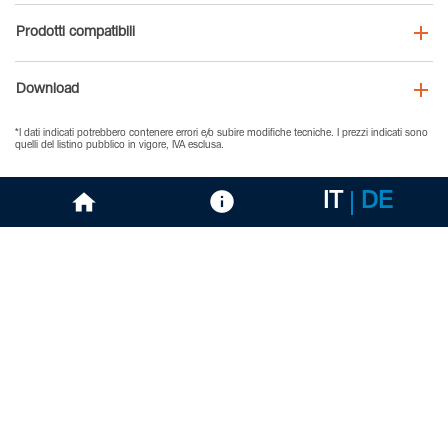
Prodotti compatibili
Download
*I dati indicati potrebbero contenere errori e/o subire modifiche tecniche. I prezzi indicati sono
quelli del listino pubblico in vigore, IVA esclusa.
IT
DE