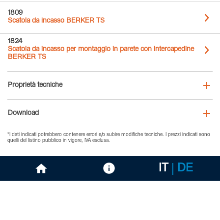
1809
Scatola da incasso BERKER TS
1824
Scatola da incasso per montaggio in parete con intercapedine
BERKER TS
Proprietà tecniche
Download
*I dati indicati potrebbero contenere errori e/o subire modifiche tecniche. I prezzi indicati sono
quelli del listino pubblico in vigore, IVA esclusa.
IT
DE