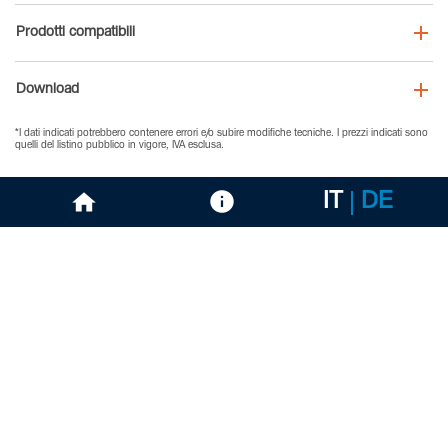
Prodotti compatibili
Download
*I dati indicati potrebbero contenere errori e/o subire modifiche tecniche. I prezzi indicati sono
quelli del listino pubblico in vigore, IVA esclusa.
IT
DE