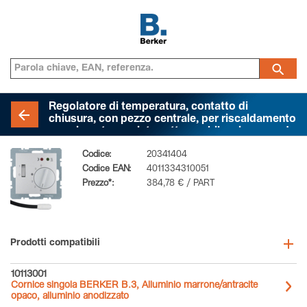
Regolatore di temperatura, contatto di
chiusura, con pezzo centrale, per riscaldamento
a pavimento con interruttore a bilanciere, sonda
esterna di temperatura, BERKER S.1/B.3/B.7,
Codice:
20341404
alluminio opaco, verniciato
Codice EAN:
4011334310051
Prezzo*:
384,78 € / PART
Prodotti compatibili
10113001
Cornice singola BERKER B.3, Alluminio marrone/antracite
opaco, alluminio anodizzato