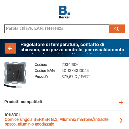
Regolatore di temperatura, contatto di
chiusura, con pezzo centrale, per riscaldamento
a pavimento con interruttore a bilanciere, sonda
esterna di temperatura, BERKER S.1/B.3/B.7,
Codice:
20341606
antracite opaco
Codice EAN:
4011334310044
Prezzo*:
379,67 € / PART
Prodotti compatibili
10113001
Cornice singola BERKER B.3, Alluminio marrone/antracite
opaco, alluminio anodizzato