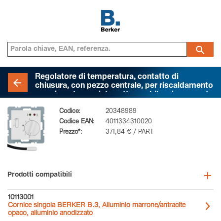
Regolatore di temperatura, contatto di
chiusura, con pezzo centrale, per riscaldamento
a pavimento con interruttore a bilanciere, sonda
esterna di temperatura, BERKER S.1/B.3/B.7,
Codice:
20348989
bianco polare lucido
Codice EAN:
4011334310020
Prezzo*:
371,84 € / PART
Prodotti compatibili
10113001
Cornice singola BERKER B.3, Alluminio marrone/antracite
opaco, alluminio anodizzato