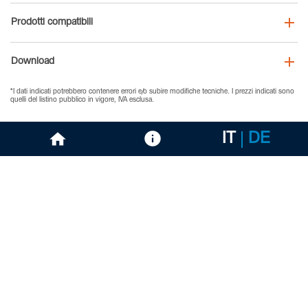
Prodotti compatibili
Download
*I dati indicati potrebbero contenere errori e/o subire modifiche tecniche. I prezzi indicati sono
quelli del listino pubblico in vigore, IVA esclusa.
IT
DE