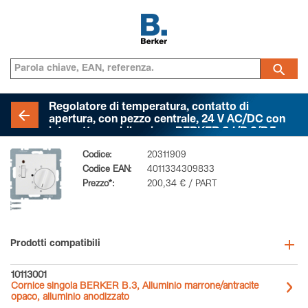
Regolatore di temperatura, contatto di
apertura, con pezzo centrale, 24 V AC/DC con
interruttore a bilanciere, BERKER S.1/B.3/B.7,
bianco polare opaco
Codice:
20311909
Codice EAN:
4011334309833
Prezzo*:
200,34 € / PART
Prodotti compatibili
10113001
Cornice singola BERKER B.3, Alluminio marrone/antracite
opaco, alluminio anodizzato