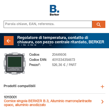
Regolatore di temperatura, contatto di
chiusura, con pezzo centrale ritardato, BERKER
S.1/B.3/B.7, antracite opaco
Codice:
20441606
Codice EAN:
4011334354673
Prezzo*:
526,36 € / PART
Prodotti compatibili
10113001
Cornice singola BERKER B.3, Alluminio marrone/antracite
opaco, alluminio anodizzato