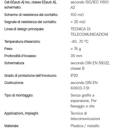
Cat.6{\sub A} iso, classe E{\sub A},
secondo ISO/IEC 11801
schermato:
A2
Schermo di resistenza del contatto:
100 mΩ
Segnale di resistenza del contatto:
< 20 mΩ
Linea di design principale:
TECNICA DI
TELECOMUNICAZIONI
Temperatura d’esercizio:
-40…70 °C
Peso:
≈ 74 g
Profondità d’incasso:
35 mm
Schermatura:
secondo DIN EN 55022,
classe B
Grado di protezione dell’involucro:
IP20
Costruzione:
secondo DIN EN
60603-7-51
Tipo di montaggio:
Senza graffe a
espansione, Per
fissaggio a vite
Applicazioni, impieghi:
Tecnica di
telecomunicazioni
Materiale:
Plastica / metallo