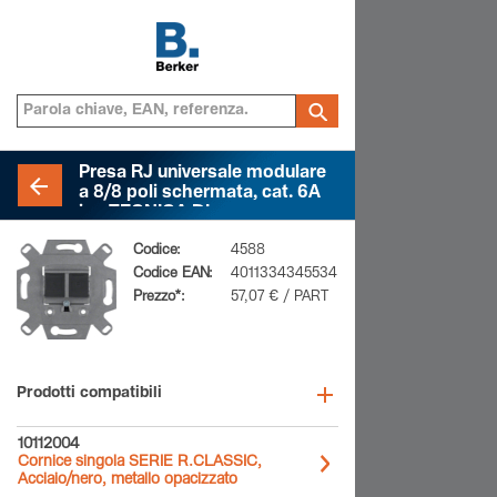
Presa RJ universale modulare
a 8/8 poli schermata, cat. 6A
iso TECNICA DI
TELECOMUNICAZIONI
Codice:
4588
Codice EAN:
4011334345534
Prezzo*:
57,07 € / PART
Prodotti compatibili
10112004
Cornice singola SERIE R.CLASSIC,
Acciaio/nero, metallo opacizzato