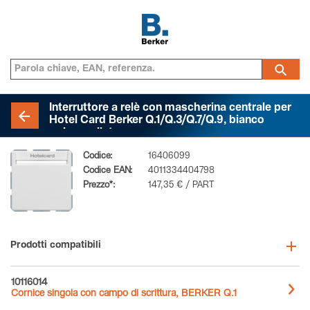
Interruttore a relè con mascherina centrale per
Hotel Card Berker Q.1/Q.3/Q.7/Q.9, bianco
polare velluto
Codice:
16406099
Codice EAN:
4011334404798
Prezzo*:
147,35 € / PART
Prodotti compatibili
10116014
Cornice singola con campo di scrittura, BERKER Q.1