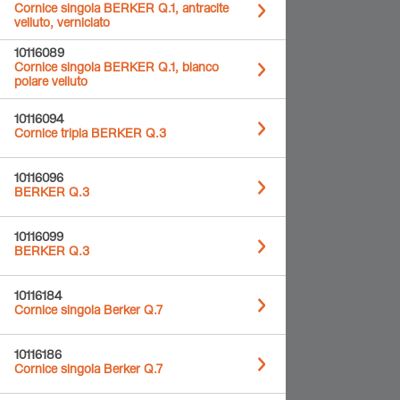
Cornice singola BERKER Q.1, antracite
velluto, verniciato
10116089
Cornice singola BERKER Q.1, bianco
polare velluto
10116094
Cornice tripla BERKER Q.3
10116096
BERKER Q.3
10116099
BERKER Q.3
10116184
Cornice singola Berker Q.7
10116186
Cornice singola Berker Q.7