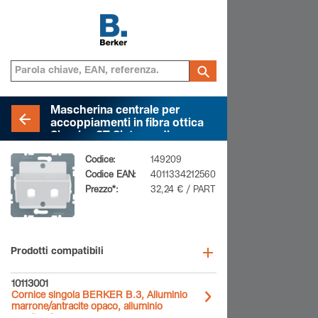
Mascherina centrale per
accoppiamenti in fibra ottica
Simplex ST Sistema di
mascherine centrali, bianco
Codice:
149209
polare lucido
Codice EAN:
4011334212560
Prezzo*:
32,24 € / PART
Prodotti compatibili
10113001
Cornice singola BERKER B.3, Alluminio
marrone/antracite opaco, alluminio